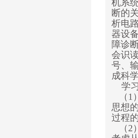
机系
断的
析电
器设
障诊
会识
号、
成科
学
（
1
思想
过程
（
2