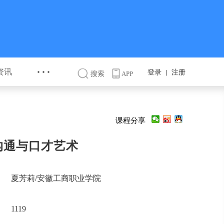
···
资讯
登录
注册
丨
搜索
APP
课程分享
沟通与口才艺术
夏芳莉/安徽工商职业学院
1119