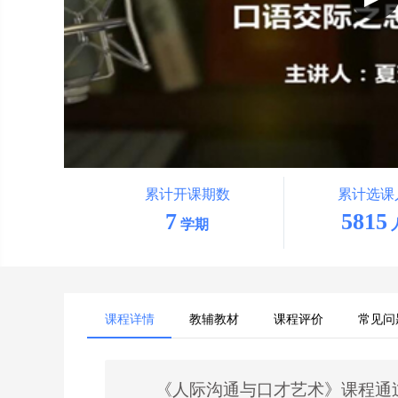
累计开课期数
累计选课
7
5815
学期
课程详情
教辅教材
课程评价
常见问
《人际沟通与口才艺术》
课程通