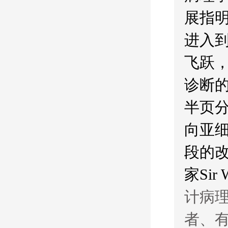
展指
进入
飞跃
诊断
半页
向亚
段的
家Sir
计病
者、